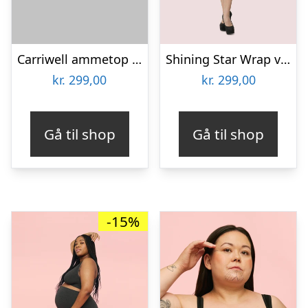
Carriwell ammetop med shapewear, sort – small
Shining Star Wrap vente- og ammekjole, sort – XS
kr.
299,00
kr.
299,00
Gå til shop
Gå til shop
-15%