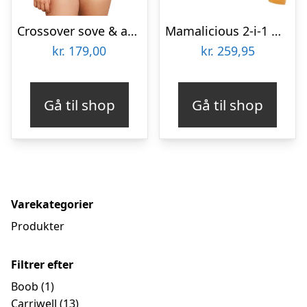
Crossover sove & ammeBh hvid l
Mamalicious 2-i-1 Graviditetstop/Ammetop – MLASIA
kr.
179,00
kr.
259,95
Gå til shop
Gå til shop
Varekategorier
Produkter
Filtrer efter
Boob
(1)
Carriwell
(13)