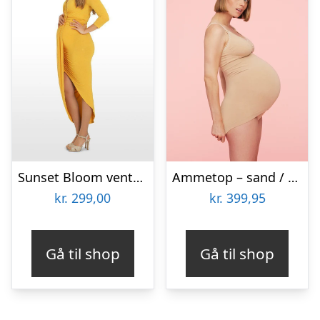
Sunset Bloom vente – og ammekjole, mangogul – Expectations Copenhagen – Dress – Buump
Ammetop – sand / s/m
kr.
299,00
kr.
399,95
Gå til shop
Gå til shop