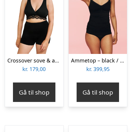
Crossover sove & ammeBh sort m
Ammetop – black / s/m
kr.
179,00
kr.
399,95
Gå til shop
Gå til shop