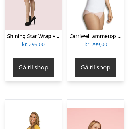
Shining Star Wrap vente – og ammekjole, sort – Expectations Copenhagen – Dress – Buump
Carriwell ammetop med shapewear, hvid – large
kr.
299,00
kr.
299,00
Gå til shop
Gå til shop