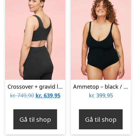
Crossover + gravid leggings i charcoal – m/l / s
Ammetop – black / l/xl
Den
Den
kr.
749,90
kr.
639,95
kr.
399,95
oprindelige
aktuelle
pris
pris
Gå til shop
Gå til shop
var:
er:
kr. 749,90.
kr. 639,95.