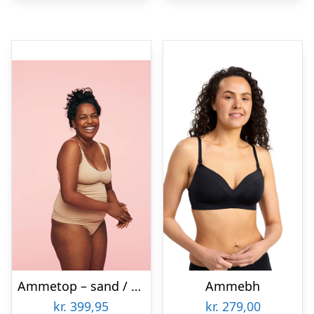
Ammetop – sand / m/l
Ammebh
kr.
399,95
kr.
279,00