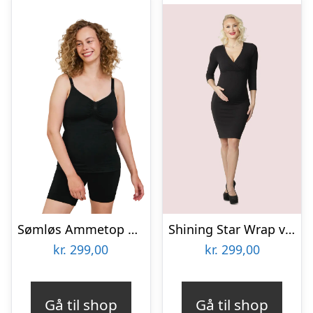
Sømløs Ammetop Med Shapewear – Sort – Small
Shining Star Wrap vente- og ammekjole, sort – XS
kr.
299,00
kr.
299,00
Gå til shop
Gå til shop