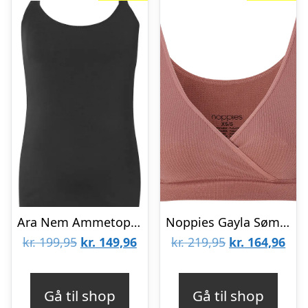
Ara Nem Ammetop – Black – S
Noppies Gayla Sømløs Ammetop – Burlwood – XSS
Den
Den
Den
De
kr.
199,95
kr.
149,96
kr.
219,95
kr.
164,96
oprindelige
aktuelle
oprindelige
aktu
pris
pris
pris
pris
Gå til shop
Gå til shop
var:
er:
var:
er: