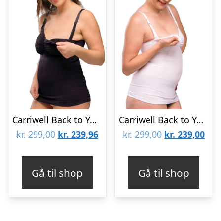
Carriwell Back to You Ammetop – Cami sømløs – sort
Carriwell Back to You – Ammetop – Cami Sømløs (Hvid)
Den
Den
Den
De
kr.
299,00
kr.
239,96
kr.
299,00
kr.
239,00
oprindelige
aktuelle
oprindelige
aktu
pris
pris
pris
pris
Gå til shop
Gå til shop
var:
er:
var:
er:
kr. 299,00.
kr. 239,96.
kr. 299,00.
kr. 