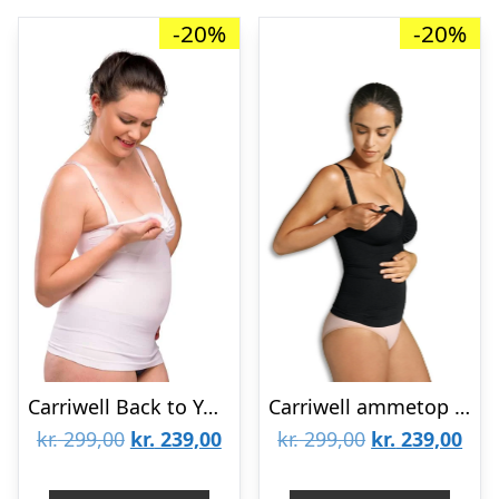
-20%
-20%
Carriwell Back to You Ammetop – Cami sømløs – hvid
Carriwell ammetop med shapewear, sort – Carriwell – Lingerie – Buump
Den
Den
Den
De
kr.
299,00
kr.
239,00
kr.
299,00
kr.
239,00
oprindelige
aktuelle
oprindelige
aktu