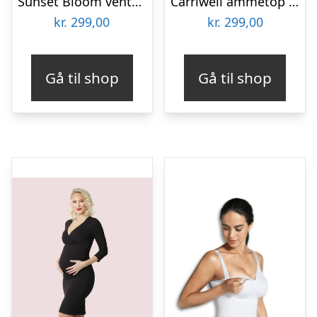
Sunset Bloom vente- og ammekjole, mangogul – XS – Extra Small
Carriwell ammetop med shapewear, sort – small
kr.
299,00
kr.
299,00
Gå til shop
Gå til shop