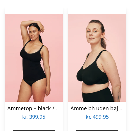
Ammetop – black / m/l
Amme bh uden bøjle h-k skål – black / s/m – h-k
kr.
399,95
kr.
499,95