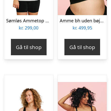
Sømløs Ammetop Med Shapewear – Hvid – XL
Amme bh uden bøjle h-k skål – black / l/xl – h-k
kr.
299,00
kr.
499,95
Gå til shop
Gå til shop