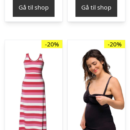
pris
pris
pris
pris
Gå til shop
Gå til shop
var:
er:
var:
er:
kr. 299,00.
kr. 239,00.
kr. 299,00.
kr. 
-20%
-20%