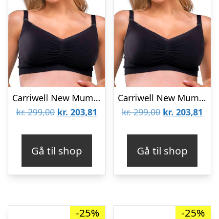
Carriwell New Mum – Sømløs Økologisk Amme-BH (Sort)
Carriwell New Mum Sømløs økologisk amme-bh – sort
Den
Den
Den
De
kr.
299,00
kr.
203,81
kr.
299,00
kr.
203,81
oprindelige
aktuelle
oprindelige
aktu
pris
pris
pris
pris
Gå til shop
Gå til shop
var:
er:
var:
er:
kr. 299,00.
kr. 203,81.
kr. 299,00.
kr. 
-25%
-25%